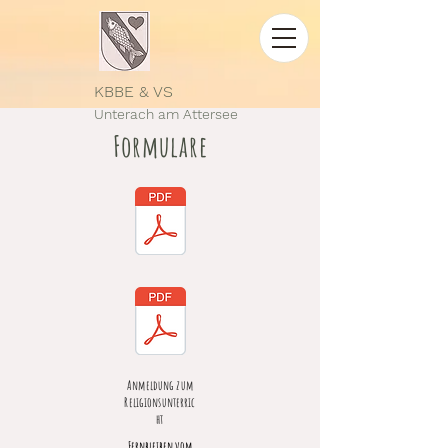
KBBE & VS
Unterach
am Attersee
Formulare
Anmeldung zum
Religionsunterric
ht
Fernbleiben vom