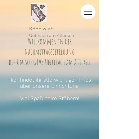
KBBE & VS
Unterach
am Attersee
Willkommen in der
Nachmittagsbetreuung
der Unesco GTVS Unterach am Attersee
Hier findet ihr alle wichtigen Infos
über unsere Einrichtung.
Viel Spaß beim Stöbern!