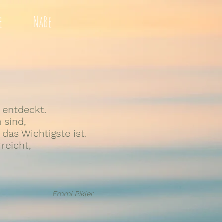
e
NaBe
t entdeckt.
 sind,
das Wichtigste ist.
reicht,
Emmi Pikler