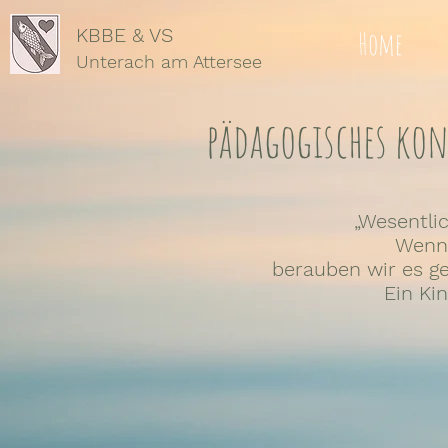
KBBE & VS
Home
Unterach
am Attersee
pädagogisches kon
„Wesentlic
Wenn 
berauben wir es ge
Ein Ki